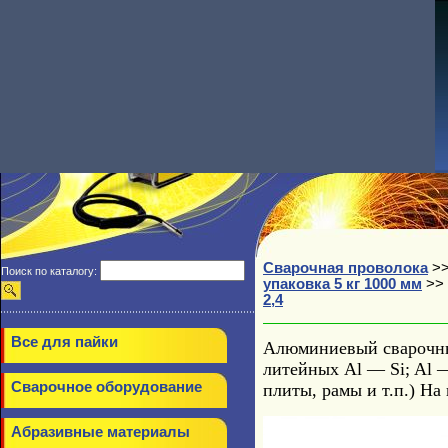
Сварочная проволока
>
Поиск по каталогу:
упаковка 5 кг 1000 мм
>>
2,4
Все для пайки
Алюминиевый сварочны
литейных Al — Si; Al 
Сварочное оборудование
плиты, рамы и т.п.) Н
Абразивные материалы