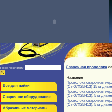
Сварочная проволока
>
Поиск по каталогу:
Название
Проволока сварочная не
Все для пайки
(Св-07Х25Н13) 15 кг диаме
Проволока сварочная не
(Св-07Х25Н13), 5 кг диаме
Сварочное оборудование
Проволока сварочная не
(Св-07Х25Н13), 5 кг диаме
Абразивные материалы