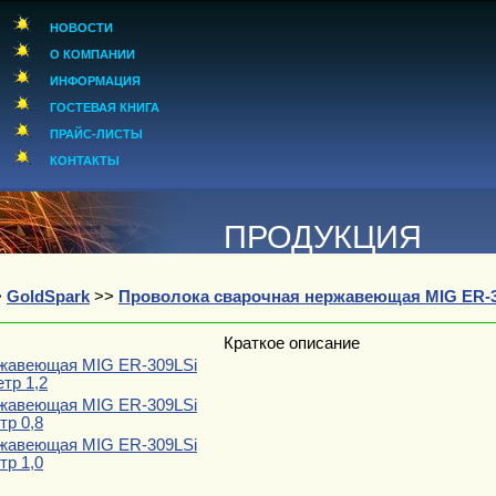
НОВОСТИ
О КОМПАНИИ
ИНФОРМАЦИЯ
ГОСТЕВАЯ КНИГА
ПРАЙС-ЛИСТЫ
КОНТАКТЫ
ПРОДУКЦИЯ
>
GoldSpark
>>
Проволока сварочная нержавеющая MIG ER-309
Краткое описание
ржавеющая MIG ER-309LSi
тр 1,2
ржавеющая MIG ER-309LSi
тр 0,8
ржавеющая MIG ER-309LSi
тр 1,0