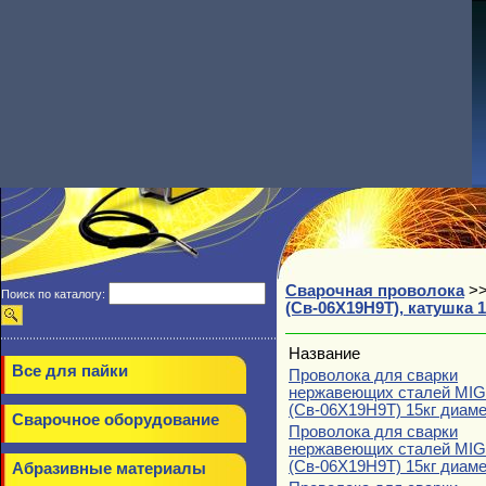
Сварочная проволока
>
Поиск по каталогу:
(Св-06Х19Н9Т), катушка 1
Название
Все для пайки
Проволока для сварки
нержавеющих сталей MIG
(Св-06Х19Н9Т) 15кг диаме
Сварочное оборудование
Проволока для сварки
нержавеющих сталей MIG
(Св-06Х19Н9Т) 15кг диаме
Абразивные материалы