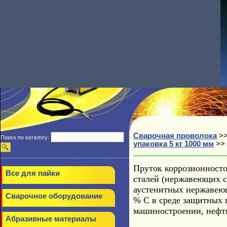
Сварочная проволока
>
Поиск по каталогу:
упаковка 5 кг 1000 мм
>>
Пруток коррозионносто
Все для пайки
сталей (нержавеющих ст
аустенитных нержавею
Сварочное оборудование
% С в среде защитных г
машиностроении, нефтя
Абразивные материалы