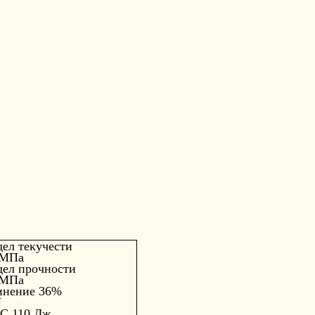
ел текучести
 МПа
дел прочности
 МПа
инение 36%
V
°С 110 Дж