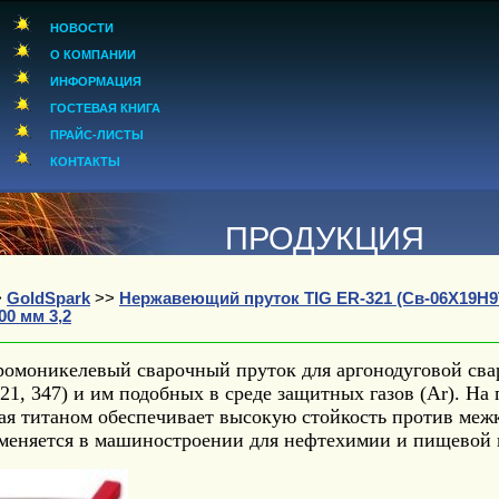
НОВОСТИ
О КОМПАНИИ
ИНФОРМАЦИЯ
ГОСТЕВАЯ КНИГА
ПРАЙС-ЛИСТЫ
КОНТАКТЫ
ПРОДУКЦИЯ
>
GoldSpark
>>
Нержавеющий пруток TIG ER-321 (Св-06Х19Н9Т
00 мм 3,2
ромоникелевый сварочный пруток для аргонодуговой св
21, 347) и им подобных в среде защитных газов (Ar). На
ая титаном обеспечивает высокую стойкость против межк
еняется в машиностроении для нефтехимии и пищевой п