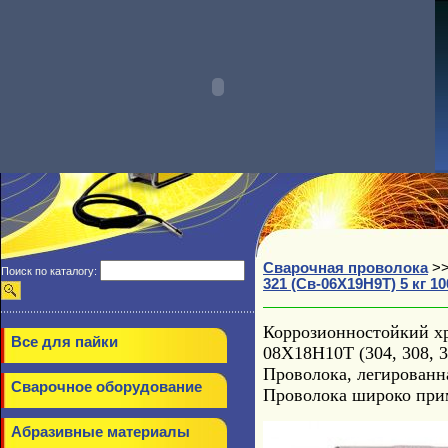
Сварочная проволока
>
Поиск по каталогу:
321 (Св-06Х19Н9Т) 5 кг 10
Коррозионностойкий х
Все для пайки
08Х18Н10Т (304, 308, 3
Проволока, легированн
Сварочное оборудование
Проволока широко прим
Абразивные материалы