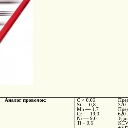
.9
Аналог проволок:
С
< 0,06
Пред
Si — 0,8
370
Mn — 1,7
Пре
Cr — 19,0
620
Ni — 9,0
Удл
Ti – 0,6
КC
+20