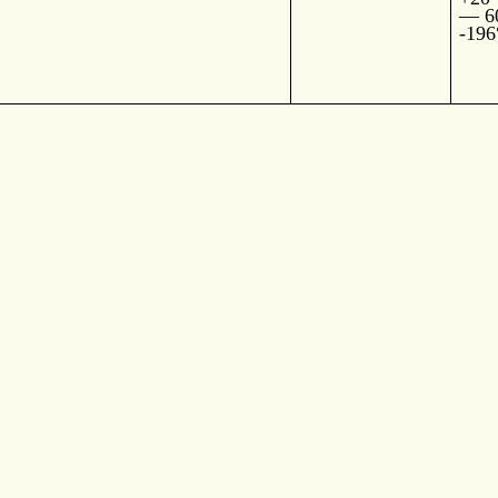
— 6
-196