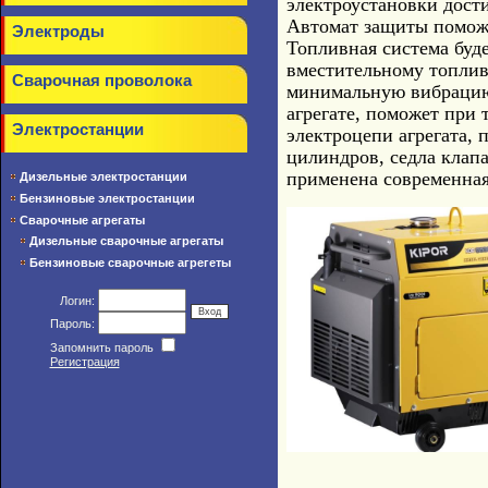
электроустановки дости
Автомат защиты поможе
Электроды
Топливная система буде
вместительному топлив
Сварочная проволока
минимальную вибрацию
агрегате, поможет при 
Электростанции
электроцепи агрегата, 
цилиндров, седла клапа
применена современная
Дизельные электростанции
Бензиновые электростанции
Сварочные агрегаты
Дизельные сварочные агрегаты
Бензиновые сварочные агрегеты
Логин:
Пароль:
Запомнить пароль
Регистрация