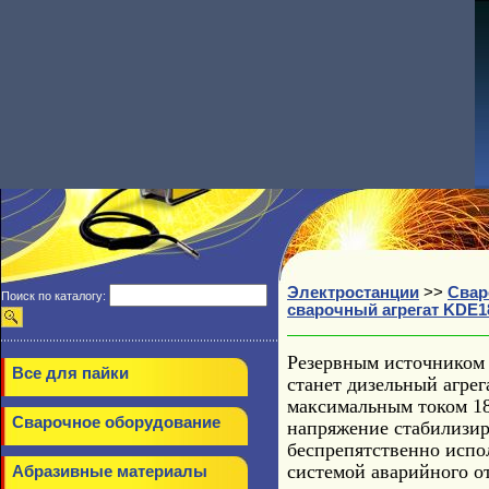
Электростанции
>>
Свар
Поиск по каталогу:
сварочный агрегат KDE
Резервным источником 
Все для пайки
станет дизельный агре
максимальным током 18
Сварочное оборудование
напряжение стабилизир
беспрепятственно испо
системой аварийного о
Абразивные материалы