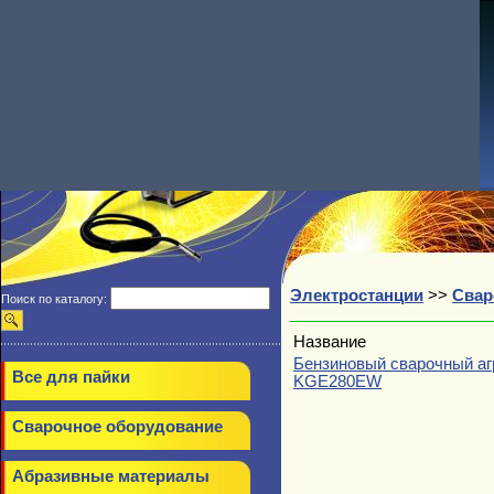
Электростанции
>>
Свар
Поиск по каталогу:
Название
Бензиновый сварочный аг
Все для пайки
KGE280EW
Сварочное оборудование
Абразивные материалы