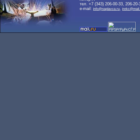
тел. +7 (343) 206-00-33, 206-20-
e-mail:
,
info@naplavca.ru
irekc@mail.