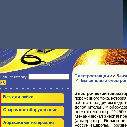
Электростанции
>>
Бенз
Поиск по каталогу:
>>
Бензиновый электрог
Электрический генератор
Все для пайки
переменного тока, котора
работать на другом виде т
дополнительным оборудова
Сварочное оборудование
электрогенератор DY2500L
Механическая энергия пре
(альтернатор).
Бензогенер
Абразивные материалы
России и Европы. Произве