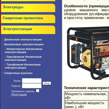
Особенности (преимущес
Электроды
уровне машинного масл
оборудования русифициров
и простота; применение -
Сварочная проволока
Электростанции
Дизельные электростанции
Бензиновые электростанции
Инверторные бензиновые
электростанции
Однофазные бензиновые
электростанции
Трехфазные бензиновые
электростанции
Сварочные агрегаты
Логин:
Пароль:
Технические характерист
Запомнить пароль
Мощность номинальная,
Регистрация
кВт
Наибольшая мощность
(макс.), кВт