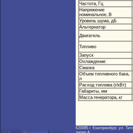
Частота, Гц
Напряжение
номинальное, В
Уровень шума, дБ
Альтернатор
Двигатель
Топливо
Запуск
Охлаждение
Смазка
Объем топливного бака,
л
Расход топлива (г/кВт)
Габариты, мм
Масса генератора, кг
620085 г. Екатеринбург, ул. Тито
литер A