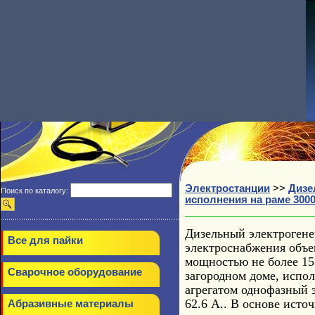
Электростанции
>>
Дизе
Поиск по каталогу:
исполнения на раме 3000
Дизельный электрогене
Все для пайки
электроснабжения объе
мощностью не более 15
Сварочное оборудование
загородном доме, испо
агрегатом однофазный 
62.6 А.. В основе ист
Абразивные материалы