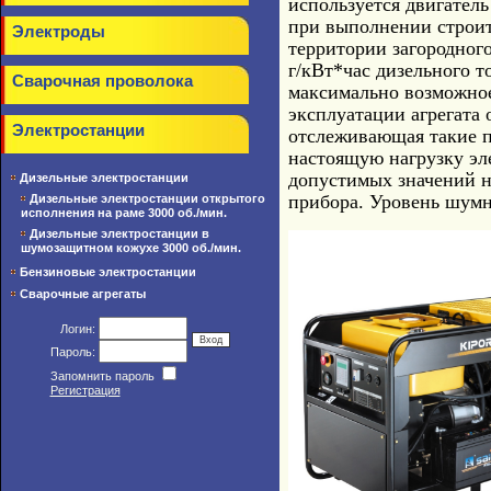
используется двигател
при выполнении строит
Электроды
территории загородного
г/кВт*час дизельного т
Сварочная проволока
максимально возможное
эксплуатации агрегата 
Электростанции
отслеживающая такие по
настоящую нагрузку эле
допустимых значений н
Дизельные электростанции
прибора. Уровень шумн
Дизельные электростанции открытого
исполнения на раме 3000 об./мин.
Дизельные электростанции в
шумозащитном кожухе 3000 об./мин.
Бензиновые электростанции
Сварочные агрегаты
Логин:
Пароль:
Запомнить пароль
Регистрация