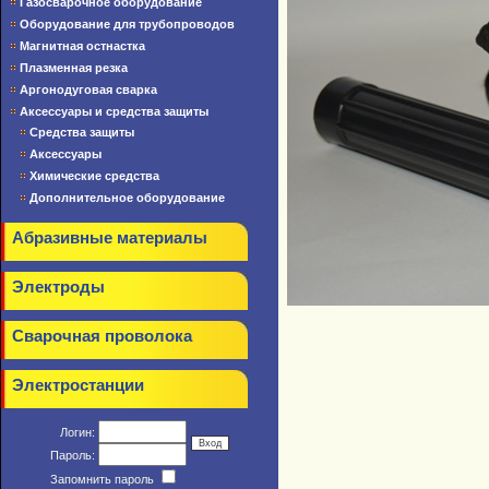
Газосварочное оборудование
Оборудование для трубопроводов
Магнитная остнастка
Плазменная резка
Аргонодуговая сварка
Аксессуары и средства защиты
Средства защиты
Аксессуары
Химические средства
Дополнительное оборудование
Абразивные материалы
Электроды
Сварочная проволока
Электростанции
Логин:
Пароль:
Запомнить пароль