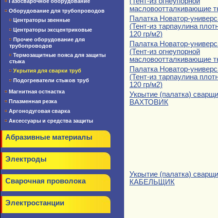
(Тент-из огнеупорной
Газосварочное оборудование
масловоотталкивающие т
Оборудование для трубопроводов
Палатка Новатор-универс
Центраторы звенные
(Тент-из тарпаулина плот
Центраторы эксцентриковые
120 гр/м2)
Прочее оборудование для
Палатка Новатор-универс
трубопроводов
(Тент-из огнеупорной
Термозащитные пояса для защиты
масловоотталкивающие т
стыка
Палатка Новатор-универс
Укрытия для сварки труб
(Тент-из тарпаулина плот
Подогреватели стыков труб
120 гр/м2)
Магнитная остнастка
Укрытие (палатка) сварщ
Плазменная резка
ВАХТОВИК
Аргонодуговая сварка
Аксессуары и средства защиты
Абразивные материалы
Электроды
Укрытие (палатка) сварщ
Сварочная проволока
КАБЕЛЬЩИК
Электростанции