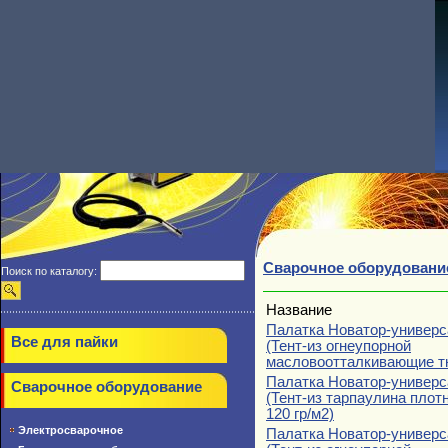
Сварочное оборудовани
Поиск по каталогу:
Название
Палатка Новатор-универс
Все для пайки
(Тент-из огнеупорной
масловоотталкивающие т
Палатка Новатор-универс
Сварочное оборудование
(Тент-из тарпаулина плот
120 гр/м2)
Электросварочное
Палатка Новатор-универс