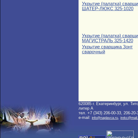
Укрытие (палатка) сварщ
ШАТЕР-ЛЮКС 325-1020
Укрытие (палатка) сварщ
МАГИСТРАЛЬ 325-1420
Укрытие сварщика Зонт
сварочный
620085 г. Екатеринбург, ул. Тито
литер A
тел. +7 (343) 206-00-33, 206-20-
e-mail:
,
info@naplavca.ru
irekc@mail.