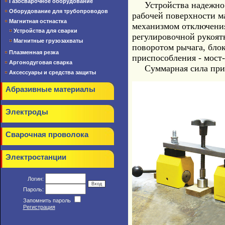
Газосварочное оборудование
Устройства надежно д
Оборудование для трубопроводов
рабочей поверхности м
Магнитная остнастка
механизмом отключения
Устройства для сварки
регулировочной рукоят
Магнитные грузозахваты
поворотом рычага, бло
Плазменная резка
приспособления - мост-
Аргонодуговая сварка
Суммарная сила притя
Аксессуары и средства защиты
Абразивные материалы
Электроды
Сварочная проволока
Электростанции
Логин:
Пароль:
Запомнить пароль
Регистрация