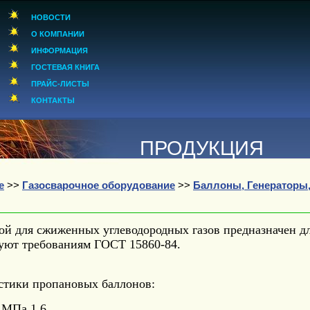
НОВОСТИ
О КОМПАНИИ
ИНФОРМАЦИЯ
ГОСТЕВАЯ КНИГА
ПРАЙС-ЛИСТЫ
КОНТАКТЫ
ПРОДУКЦИЯ
е
>>
Газосварочное оборудование
>>
Баллоны, Генераторы,
ой для сжиженных углеводородных газов предназначен д
вуют требованиям ГОСТ 15860-84.
стики пропановых баллонов:
, МПа 1,6