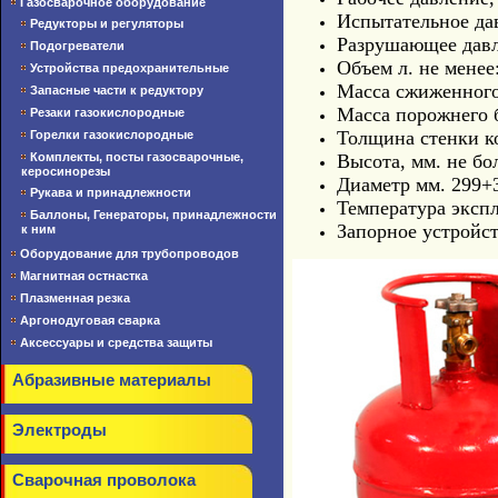
Газосварочное оборудование
Испытательное да
Редукторы и регуляторы
Разрушающее давл
Подогреватели
Объем л. не менее
Устройства предохранительные
Масса сжиженного г
Запасные части к редуктору
Масса порожнего ба
Резаки газокислородные
Толщина стенки ко
Горелки газокислородные
Высота, мм. не бо
Комплекты, посты газосварочные,
керосинорезы
Диаметр мм. 299+
Рукава и принадлежности
Температура экспл
Баллоны, Генераторы, принадлежности
Запорное устройс
к ним
Оборудование для трубопроводов
Магнитная остнастка
Плазменная резка
Аргонодуговая сварка
Аксессуары и средства защиты
Абразивные материалы
Электроды
Сварочная проволока