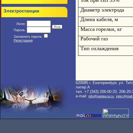
Ток при ПН 35%
Диаметр электрода
Электростанции
Длина кабеля, м
Логин:
Масса горелки, кг
Пароль:
Запомнить пароль
Рабочий газ
Регистрация
Тип охлаждения
620085 г. Екатеринбург, ул. Тито
литер A
тел. +7 (343) 206-00-33, 206-20-
e-mail:
,
info@naplavca.ru
irekc@mail.