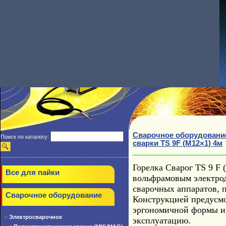
Сварочное оборудовани
Поиск по каталогу:
сварки TS 9F (M12×1) 4м
Горелка Сварог TS 9
F
Все для пайки
вольфрамовым электрод
сварочных аппаратов, 
Сварочное оборудование
Конструкцией предусмо
эргономичной формы и 
Электросварочное
эксплуатацию.