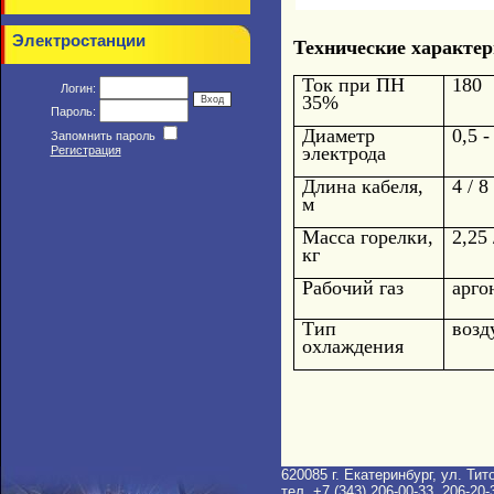
Электростанции
Технические характе
Ток при ПН
180
Логин:
35%
Пароль:
Диаметр
0,5 -
Запомнить пароль
электрода
Регистрация
Длина кабеля,
4 / 8
м
Масса горелки,
2,25 
кг
Рабочий газ
арго
Тип
возд
охлаждения
620085 г. Екатеринбург, ул. Тит
тел. +7 (343) 206-00-33, 206-20-