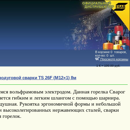
В корзине
0
товаров,
кол-во:
0
шт.
Просмотр корзины
1 € = 100.00 руб.
нодуговой сварки TS 26F (M12×1) 8м
имся вольфрамовым электродом. Данная горелка Сварог
яется гибким и легким шлангом с помощью шарнира.
здушная. Рукоятка эргономичной формы и небольшой
ки высоколегированных нержавеющих сталей, сварки
 горелок.