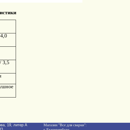
ристики
 4,0
/ 3,5
н
ушное
ова, 19, литер A
Магазин "Все для сварки":
33,
г. Екатеринбург,