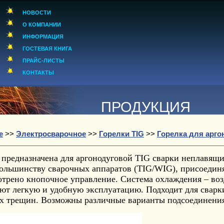
НОВОСТИ
О КОМПАНИИ
ИНФОРМАЦИЯ
ГОСТЕВАЯ КНИГА
ПРАЙС-ЛИСТЫ
КОНТАКТЫ
ПРОДУКЦИЯ
е
>>
Электросварочное
>>
Горелки TIG
>>
Горелка для арго
 предназначена для аргонодуговой TIG сварки неплавящ
большинству сварочных аппаратов (TIG/WIG), присоедин
трено кнопочное управление. Система охлаждения – во
ают легкую и удобную эксплуатацию. Подходит для свар
х трещин. Возможны различные варианты подсоединения