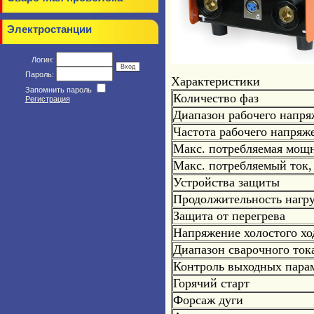
Электростанции
Логин:
Пароль:
Характеристики
Запомнить пароль
Количество фаз
Регистрация
Диапазон рабочего напря
Частота рабочего напряж
Макс. потребляемая мощн
Макс. потребляемый ток,
Устройства защиты
Продолжительность нагр
Защита от перегрева
Напряжение холостого хо
Диапазон сварочного ток
Контроль выходных пара
Горячий старт
Форсаж дуги