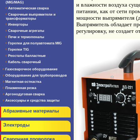
(MIG/MAG)
и влажности воздуха сущ
Автоматическая сварка
питании, как от сети про
Сварочные выпрямители и
мощности выпрямителя (дл
трансформаторы
Выпрямитель обладает пр
Инверторы
регулировку, не создает 
Сварочные агрегаты
Печи и термопеналы
Горелки для полуавтомата MIG
Горелки TIG
Реостаты балластные
Кабель сварочный
Газосварочное оборудование
Оборудование для трубопроводов
Магнитная остнастка
Плазменная резка
Аргонодуговая сварка
Аксессуары и средства защиты
Абразивные материалы
Электроды
Сварочная проволока