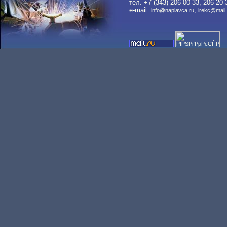
тел. +7 (343) 206-00-33, 206-20-
e-mail:
,
info@naplavca.ru
irekc@mail.