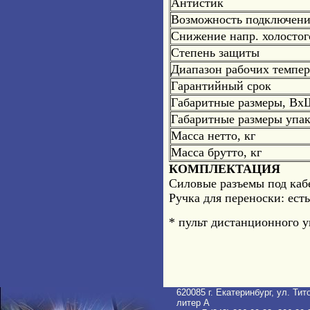
Антистик
Возможность подключен
Снижение напр. холостог
Степень защиты
Диапазон рабочих темпер
Гарантийный срок
Габаритные размеры, Вх
Габаритные размеры упа
Масса нетто, кг
Масса брутто, кг
КОМПЛЕКТАЦИЯ
Силовые разъемы под кабел
Ручка для переноски: есть
* пульт дистанционного у
620085 г. Екатеринбург, ул. Тито
литер A