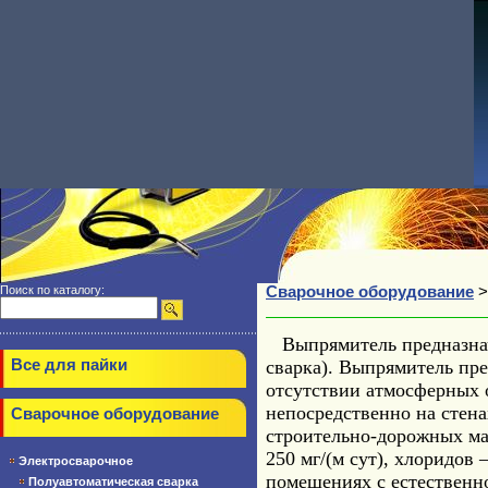
Поиск по каталогу:
Сварочное оборудование
>
Выпрямитель предназнач
Все для пайки
сварка). Выпрямитель пре
отсутствии атмосферных о
непосредственно на стена
Сварочное оборудование
строительно-дорожных ма
250 мг/(м сут), хлоридов
Электросварочное
помещениях с естественн
Полуавтоматическая сварка