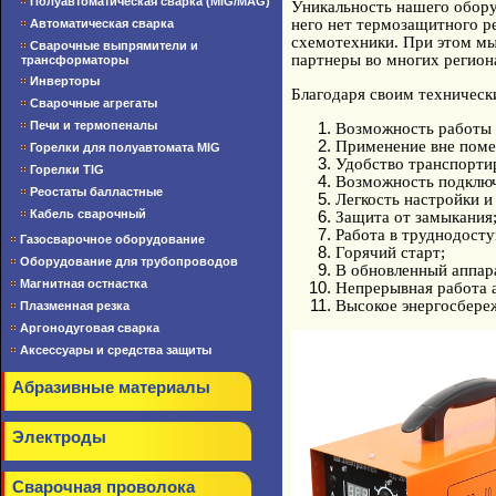
Полуавтоматическая сварка (MIG/MAG)
Уникальность
нашего обору
него нет термозащитного ре
Автоматическая сварка
схемотехники. При этом мы
Сварочные выпрямители и
партнеры во многих регион
трансформаторы
Инверторы
Благодаря своим техническ
Сварочные агрегаты
Печи и термопеналы
Возможность работы 
Применение вне поме
Горелки для полуавтомата MIG
Удобство транспорти
Горелки TIG
Возможность подключ
Реостаты балластные
Легкость настройки и
Кабель сварочный
Защита от замыкания
Работа в труднодосту
Газосварочное оборудование
Горячий старт;
Оборудование для трубопроводов
В обновленный аппар
Магнитная остнастка
Непрерывная работа 
Высокое энергосбере
Плазменная резка
Аргонодуговая сварка
Аксессуары и средства защиты
Абразивные материалы
Электроды
Сварочная проволока