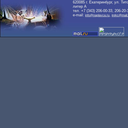
620085 г. Екатеринбург, ул. Тито
литер A
тел. +7 (343) 206-00-33, 206-20-
e-mail:
,
info@naplavca.ru
irekc@mail.