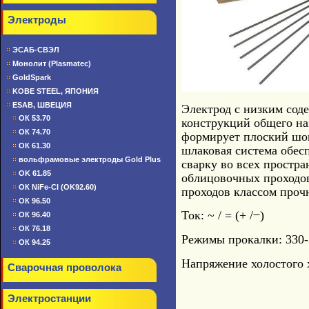
Электроды
ЭСАБ-СВЭЛ
Монолит (Plasmatec)
GoldSpark
KOBE STEEL, ЯПОНИЯ
ESAB, ШВЕЦИЯ
Электрод с низким сод
ОК 53.70
конструкций общего на
ОК 74.70
формирует плоский шов
ОК 61.30
шлаковая система обесп
вольфрамовые электроды Gold Plus
сварку во всех простр
OK 61.85
облицовочных проходов
ОК NiFe-CI (OK92.60)
проходов классом проч
ОК 96.50
Ток: ~ / = (+ / ̶ )
ОК 96.40
ОК 76.18
Режимы прокалки: 330-
ОК 94.25
Напряжение холостого 
Сварочная проволока
Электростанции