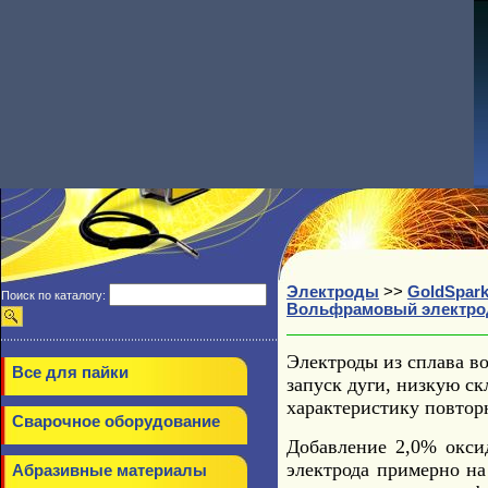
Электроды
>>
GoldSpar
Поиск по каталогу:
Вольфрамовый электрод 
Электроды из сплава в
Все для пайки
запуск дуги, низкую с
характеристику повтор
Сварочное оборудование
Добавление 2,0% окси
электрода примерно на
Абразивные материалы