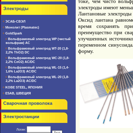
токе, чем чисто воль
электроды имеют меньш
Электроды
Лантановые электроды 
Оксид лантана равноме
ЭСАБ-СВЭЛ
время сохранять при
Монолит (Plasmatec)
преимущество при сва
GoldSpark
улучшенных источников
Вольфрамовый электрод WP (чистый
вольфрам) AC
переменном синусоида
Вольфрамовый электрод WT-20 (1,8-
форму.
2,2% ThO2) DC
Вольфрамовый электрод WC-20 (1,8-
2,2% CeO2) AC/DC
Вольфрамовый электрод WL-15 (1,4-
1,6% La2O3) AC/DC
Вольфрамовый электрод WL-20 (1,8-
2,2% La2O3) AC/DC
KOBE STEEL, ЯПОНИЯ
ESAB, ШВЕЦИЯ
Сварочная проволока
Электростанции
Логин: