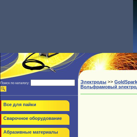
Электроды
>>
GoldSpar
Поиск по каталогу:
Вольфрамовый электрод 
Все для пайки
Сварочное оборудование
Абразивные материалы