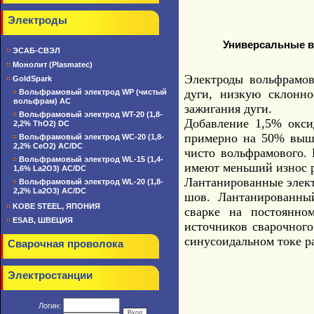
Электроды
Универсальные в
ЭСАБ-СВЭЛ
Монолит (Plasmatec)
Электроды вольфрамов
GoldSpark
дуги, низкую склонно
Вольфрамовый электрод WP (чистый
вольфрам) AC
зажигания дуги.
Вольфрамовый электрод WT-20 (1,8-
Добавление 1,5% окси
2,2% ThO2) DC
примерно на 50% выше
Вольфрамовый электрод WC-20 (1,8-
2,2% CeO2) AC/DC
чисто вольфрамового.
Вольфрамовый электрод WL-15 (1,4-
имеют меньший износ р
1,6% La2O3) AC/DC
Лантанированные элект
Вольфрамовый электрод WL-20 (1,8-
2,2% La2O3) AC/DC
шов. Лантанированный
KOBE STEEL, ЯПОНИЯ
сварке на постоянно
ESAB, ШВЕЦИЯ
источников сварочного
синусоидальном токе р
Сварочная проволока
Электростанции
Логин: