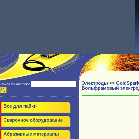
Электроды
>>
GoldSpar
Поиск по каталогу:
Вольфрамовый электрод 
Все для пайки
Сварочное оборудование
Абразивные материалы