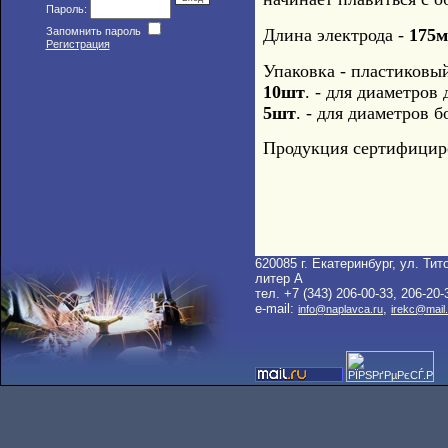
Пароль:
Запомнить пароль
Длина электрода -
175
Регистрация
Упаковка - пластиковы
10шт
. - для диаметров 
5шт
. - для диаметров б
Продукция сертифицир
620085 г. Екатеринбург, ул. Тито
литер A
тел. +7 (343) 206-00-33, 206-20-
e-mail:
,
info@naplavca.ru
irekc@mail.