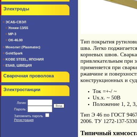
Электроды
ЭСАБ-СВЭЛ
Уонии-13/55
МР-3
ОК-46.00
Тип покрытия рутиловы
шва. Легко поджигается
Монолит (Plasmatec)
GoldSpark
корневых швов. Сварка
KOBE STEEL, ЯПОНИЯ
привлекательным при з
ESAB, ШВЕЦИЯ
применяется при сварк
ржавчине и поверхност
Сварочная проволока
конструкционных и суд
Электростанции
Ток =+-/ ~
Ux.x. ~ 50B
Положение 1, 2, 3, 
Логин:
Пароль:
Тип Э 46 по ГОСТ 9467
Запомнить пароль
Регистрация
2006. ТУ 1272-137-5330
Типичный химсост