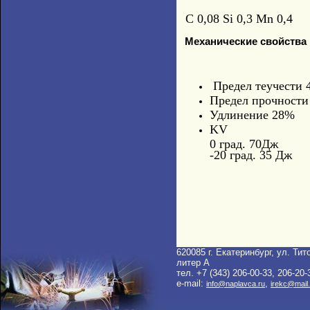
C 0,08 Si 0,3 Mn 0,4
Механические свойства
Предел теучести
Предел прочност
Удлинение 28%
KV
0 град. 70Дж
-20 град. 35 Дж
620085 г. Екатеринбург, ул. Тито
литер A
тел. +7 (343) 206-00-33, 206-20-
e-mail:
,
info@naplavca.ru
irekc@mail.