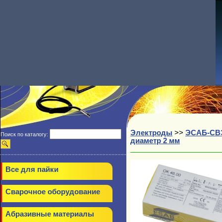
Электроды
>>
ЭСАБ-СВ
Поиск по каталогу:
диаметр 2 мм
Все для пайки
Сварочное оборудование
Абразивные материалы