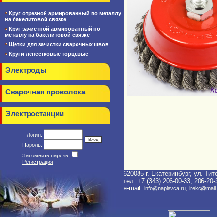
Круг отрезной армированный по металлу
на бакелитовой связке
Круг зачистной армированный по
металлу на бакелитовой связке
Щетки для зачистки сварочных швов
Круги лепестковые торцевые
Электроды
Сварочная проволока
Электростанции
Логин:
Пароль:
Запомнить пароль
Регистрация
620085 г. Екатеринбург, ул. Тит
тел. +7 (343) 206-00-33, 206-20-
e-mail:
,
info@naplavca.ru
irekc@mail.