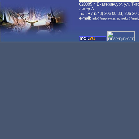
620085 г. Екатеринбург, ул. Тито
литер A
тел. +7 (343) 206-00-33, 206-20-
e-mail:
,
info@naplavca.ru
irekc@mail.