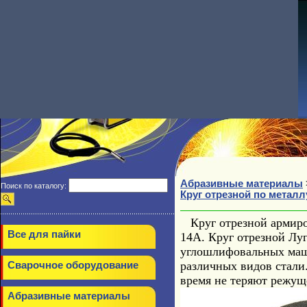
Абразивные материалы
Поиск по каталогу:
Круг отрезной по металлу
Круг отрезной армиров
Все для пайки
14А. Круг отрезной Лу
углошлифовальных ма
различных видов стали
Сварочное оборудование
время не теряют режущ
Абразивные материалы