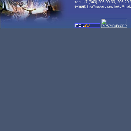
тел. +7 (343) 206-00-33, 206-20-
e-mail:
,
info@naplavca.ru
irekc@mail.