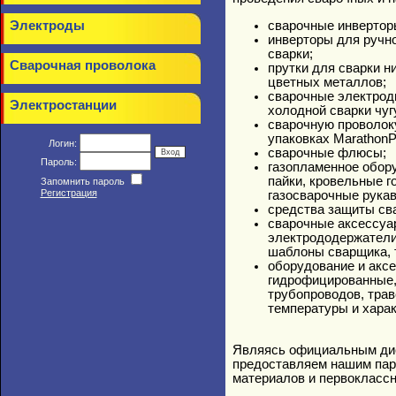
Электроды
сварочные инверторы
инверторы для ручно
сварки;
Сварочная проволока
прутки для сварки н
цветных металлов;
сварочные электрод
Электростанции
холодной сварки чуг
сварочную проволок
упаковках MarathonP
Логин:
сварочные флюсы;
Пароль:
газопламенное обору
пайки, кровельные г
Запомнить пароль
Регистрация
газосварочные рукав
средства защиты сва
сварочные аксессуар
электрододержатели
шаблоны сварщика, 
оборудование и аксе
гидрофицированные,
трубопроводов, трав
температуры и харак
Являясь официальным дист
предоставляем нашим пар
материалов и первоклассн